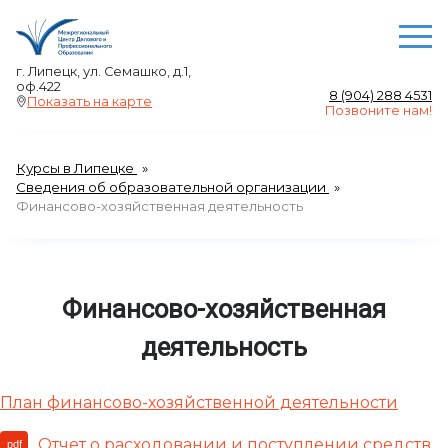
О ЦЕНТРЕ
г. Липецк, ул. Семашко, д.1,
оф.422
8 (904) 288 4531
Преподаватели
Показать на карте
Позвоните нам!
Отзывы
Акции
Курсы в Липецке
Выдаваемые документы
Сведения об образовательной организации
Финансово-хозяйственная деятельность
Сведения об образовательной организации
Авторские права
НАШИ КУРСЫ
Финансово-хозяйственная
Курсы по сметному делу и финансовому
менеджменту в Липецке
деятельность
Бухгалтерские курсы в Липецке
Курсы менеджмента в Липецке
План финансово-хозяйственной деятельности
Компьютерные курсы в Липецке - в группе и
индивидуально
Отчет о расходовании и поступлении средств
pdf