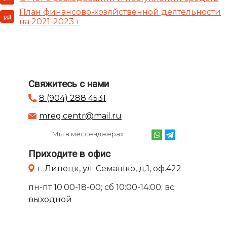
Курсы красоты и здоровья в Липецке
План финансово-хозяйственной деятельности
pdf
Курсы дизайна среды в Липецке
на 2021-2023 г
Хобби курсы в Липецке
Самые популярные
Цены
Свяжитесь с нами
8 (904) 288 4531
Расписание
mreg.centr@mail.ru
НОВОСТИ
Мы в мессенджерах:
О курсах (132)
О центре (39)
Приходите в офис
О навыках (15)
г. Липецк, ул. Семашко, д.1, оф.422
Все разделы (3)
пн-пт 10:00-18-00; сб 10:00-14:00; вс
выходной
Контакты