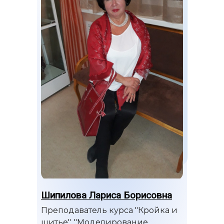
Курсы красоты и здоровья в Липецке
Курсы дизайна среды в Липецке
Хобби курсы в Липецке
Самые популярные
Цены
Расписание
НОВОСТИ
О курсах (132)
О центре (39)
О навыках (15)
Все разделы (3)
Шипилова Лариса Борисовна
Контакты
Преподаватель курса "Кройка и
шитье". "Моделирование