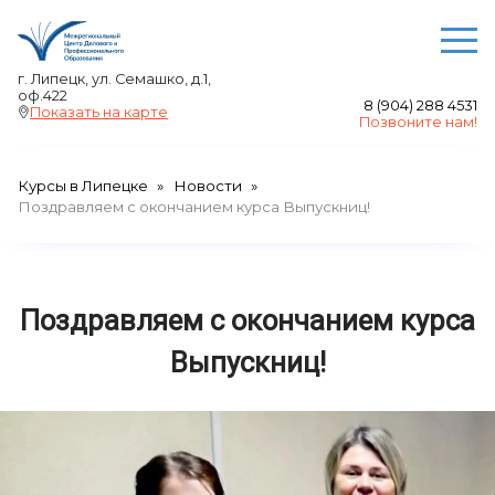
О ЦЕНТРЕ
г. Липецк, ул. Семашко, д.1,
оф.422
8 (904) 288 4531
Преподаватели
Показать на карте
Позвоните нам!
Отзывы
Акции
Курсы в Липецке
Новости
Выдаваемые документы
Поздравляем с окончанием курса Выпускниц!
Сведения об образовательной организации
Авторские права
Поздравляем с окончанием курса
НАШИ КУРСЫ
Курсы по сметному делу и финансовому
Выпускниц!
менеджменту в Липецке
Бухгалтерские курсы в Липецке
Курсы менеджмента в Липецке
Компьютерные курсы в Липецке - в группе и
индивидуально