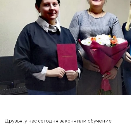
Курсы красоты и здоровья в Липецке
Курсы дизайна среды в Липецке
Хобби курсы в Липецке
Самые популярные
Цены
Расписание
НОВОСТИ
О курсах (132)
О центре (39)
О навыках (15)
Все разделы (3)
Контакты
Друзья, у нас сегодня закончили обучение