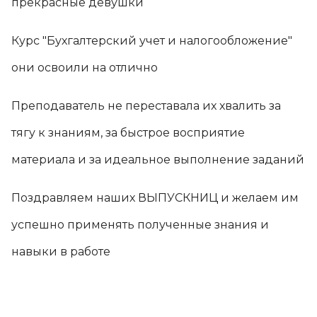
прекрасные девушки
8 (904) 288 4531
Курс "Бухгалтерский учет и налогообложение"
г. Липецк, ул. Семашко, д.1, оф.422
они освоили на отлично
Преподаватель не переставала их хвалить за
тягу к знаниям, за быстрое восприятие
материала и за идеальное выполнение заданий
Поздравляем наших ВЫПУСКНИЦ и желаем им
успешно применять полученные знания и
навыки в работе