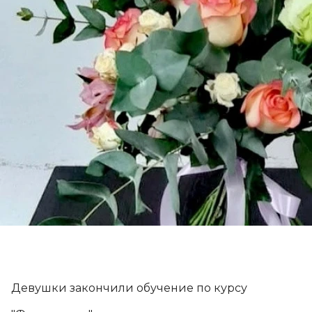
Курсы красоты и здоровья в Липецке
Курсы дизайна среды в Липецке
Хобби курсы в Липецке
Самые популярные
Цены
Расписание
НОВОСТИ
О курсах (132)
О центре (39)
О навыках (15)
Все разделы (3)
Контакты
Девушки закончили обучение по курсу