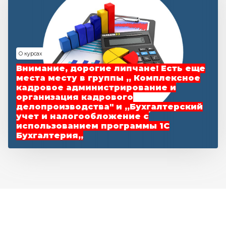
О курсах
Внимание, дорогие липчане! Есть еще
места месту в группы ,, Комплексное
кадровое администрирование и
организация кадрового
делопроизводства" и ,,Бухгалтерский
учет и налогообложение с
использованием программы 1С
Бухгалтерия,,