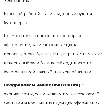
"Флористика"
8 (904) 288 4531
Итоговой работой стали свадебный букет и
г. Липецк, ул. Семашко, д.1, оф.422
бутоньерка
Посмотрите как изысканно подобрано
оформление, какие красивые цвета
используются в букетах. Мы уверены, что многие
невесты выбрали бы для себя один из этих
букетов в такой важный день своей жизни
Поздравляем наших ВЫПУСКНИЦ
с
окончанием курса и желаем им неиссякаемой
фантазии и креативных идей для оформления