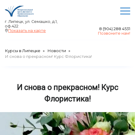
О ЦЕНТРЕ
г. Липецк, ул. Семашко, д.1,
оф.422
8 (904) 288 4531
Преподаватели
Показать на карте
Позвоните нам!
Отзывы
Акции
Курсы в Липецке
Новости
Выдаваемые документы
И снова о прекрасном! Курс Флористика!
Сведения об образовательной организации
Авторские права
И снова о прекрасном! Курс
НАШИ КУРСЫ
Курсы по сметному делу и финансовому
Флористика!
менеджменту в Липецке
Бухгалтерские курсы в Липецке
Курсы менеджмента в Липецке
Компьютерные курсы в Липецке - в группе и
индивидуально